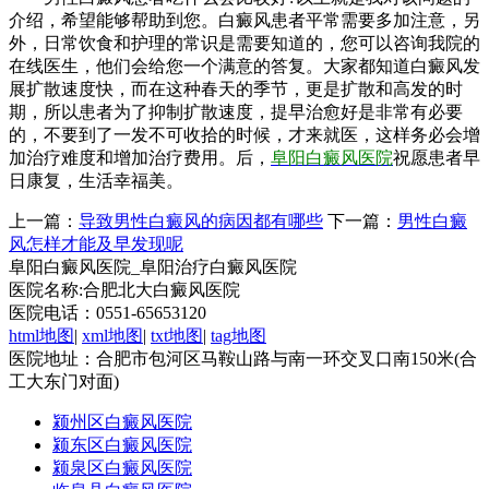
介绍，希望能够帮助到您。白癜风患者平常需要多加注意，另
外，日常饮食和护理的常识是需要知道的，您可以咨询我院的
在线医生，他们会给您一个满意的答复。大家都知道白癜风发
展扩散速度快，而在这种春天的季节，更是扩散和高发的时
期，所以患者为了抑制扩散速度，提早治愈好是非常有必要
的，不要到了一发不可收拾的时候，才来就医，这样务必会增
加治疗难度和增加治疗费用。后，
阜阳白癜风医院
祝愿患者早
日康复，生活幸福美。
上一篇：
导致男性白癜风的病因都有哪些
下一篇：
男性白癜
风怎样才能及早发现呢
阜阳白癜风医院_阜阳治疗白癜风医院
医院名称:合肥北大白癜风医院
医院电话：0551-65653120
html地图
|
xml地图
|
txt地图
|
tag地图
医院地址：合肥市包河区马鞍山路与南一环交叉口南150米(合
工大东门对面)
颍州区白癜风医院
颍东区白癜风医院
颍泉区白癜风医院