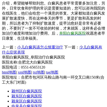
介绍，希望能够帮助到您。白癜风患者平常需要多加注意，另
外，日常饮食和护理的常识是需要知道的，您可以咨询我院的
在线医生，他们会给您一个满意的答复。大家都知道白癜风发
展扩散速度快，而在这种春天的季节，更是扩散和高发的时
期，所以患者为了抑制扩散速度，提早治愈好是非常有必要
的，不要到了一发不可收拾的时候，才来就医，这样务必会增
加治疗难度和增加治疗费用。后，
阜阳白癜风医院
祝愿患者早
日康复，生活幸福美。
上一篇：
小儿白癜风该怎么慎重治疗
下一篇：
少儿白癜风有
什么症状表现
阜阳白癜风医院_阜阳治疗白癜风医院
医院名称:合肥北大白癜风医院
医院电话：0551-65653120
html地图
|
xml地图
|
txt地图
|
tag地图
医院地址：合肥市包河区马鞍山路与南一环交叉口南150米(合
工大东门对面)
颍州区白癜风医院
颍东区白癜风医院
颍泉区白癜风医院
临泉县白癜风医院