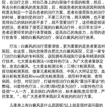
院，在治疗之前，对自己身上的白斑做个全面的检查，然后，
再去分析白癜风的患发原因，后，根据患者的发病原因和病情
程度去制定一个适合患者的治疗方案。患者在接受医生的治疗
的时候，要做到坚持治疗，不要三天打鱼，两天晒网，也不要
觉得自己的病好的差不多了，就不需要治疗了，这些都是错误
的想法。患者除了接受正规的白癜风治疗外，在日常生活中，
患者还要经常的进行体育锻炼，提高自己的免疫力，合理的进
行饮食等，辅助白癜风的治疗，保证白癜风的治疗效果。
疗法：白癜风的治疗需要谨慎，更为重要的是患者要选对
医院。在这里，我向您推荐合肥北大白癜风医院，它是一家专
门治疗白癜风的专科医院，该院拥有高端医疗设备和精湛的医
疗技术。七大黄金检测法+16套特色疗法，为广大患者量肤定
制，攻克白癜风。七大黄金检测法有：三维CT检测系统、免
疫功能检测系统、微量元素检测系统、中医八大辩证定型、血
液分析检查系统和wood荧光检测系统，倡导科学检测、查明
病因、分型、对症治疗，打破传统治疗白癜风“重治不重诊”的
弊端。16套特色疗法，分2类3期4型多为治疗，16套特色疗法
提倡“一人一方，直击病灶;内调外治，标本兼顾;愈后管理，严
控复发。”，给广大患者带来既好又有效的的治疗方案。
儿童身上有白癜风是什么原因呢?以上就是我对该问题的